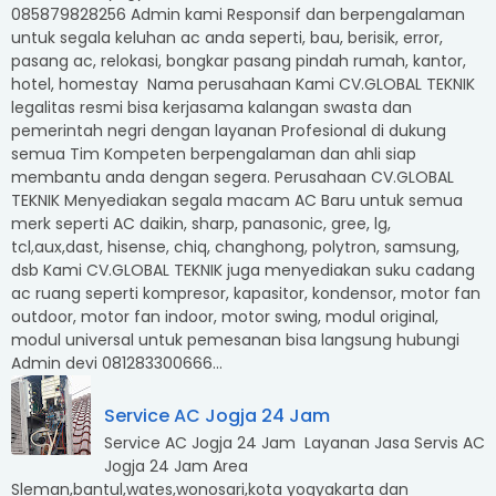
085879828256 Admin kami Responsif dan berpengalaman
untuk segala keluhan ac anda seperti, bau, berisik, error,
pasang ac, relokasi, bongkar pasang pindah rumah, kantor,
hotel, homestay Nama perusahaan Kami CV.GLOBAL TEKNIK
legalitas resmi bisa kerjasama kalangan swasta dan
pemerintah negri dengan layanan Profesional di dukung
semua Tim Kompeten berpengalaman dan ahli siap
membantu anda dengan segera. Perusahaan CV.GLOBAL
TEKNIK Menyediakan segala macam AC Baru untuk semua
merk seperti AC daikin, sharp, panasonic, gree, lg,
tcl,aux,dast, hisense, chiq, changhong, polytron, samsung,
dsb Kami CV.GLOBAL TEKNIK juga menyediakan suku cadang
ac ruang seperti kompresor, kapasitor, kondensor, motor fan
outdoor, motor fan indoor, motor swing, modul original,
modul universal untuk pemesanan bisa langsung hubungi
Admin devi 081283300666...
Service AC Jogja 24 Jam
Service AC Jogja 24 Jam Layanan Jasa Servis AC
Jogja 24 Jam Area
Sleman,bantul,wates,wonosari,kota yogyakarta dan