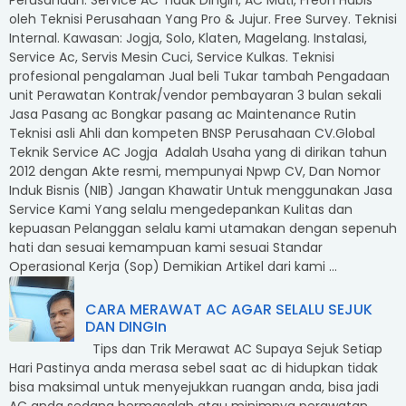
Perusahaan. Service AC Tidak Dingin, AC Mati, Freon Habis
oleh Teknisi Perusahaan Yang Pro & Jujur. Free Survey. Teknisi
Internal. Kawasan: Jogja, Solo, Klaten, Magelang. Instalasi,
Service Ac, Servis Mesin Cuci, Service Kulkas. Teknisi
profesional pengalaman Jual beli Tukar tambah Pengadaan
unit Perawatan Kontrak/vendor pembayaran 3 bulan sekali
Jasa Pasang ac Bongkar pasang ac Maintenance Rutin
Teknisi asli Ahli dan kompeten BNSP Perusahaan CV.Global
Teknik Service AC Jogja Adalah Usaha yang di dirikan tahun
2012 dengan Akte resmi, mempunyai Npwp CV, Dan Nomor
Induk Bisnis (NIB) Jangan Khawatir Untuk menggunakan Jasa
Service Kami Yang selalu mengedepankan Kulitas dan
kepuasan Pelanggan selalu kami utamakan dengan sepenuh
hati dan sesuai kemampuan kami sesuai Standar
Operasional Kerja (Sop) Demikian Artikel dari kami ...
CARA MERAWAT AC AGAR SELALU SEJUK
DAN DINGIn
Tips dan Trik Merawat AC Supaya Sejuk Setiap
Hari Pastinya anda merasa sebel saat ac di hidupkan tidak
bisa maksimal untuk menyejukkan ruangan anda, bisa jadi