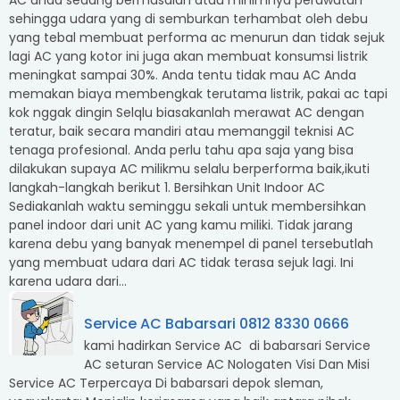
AC anda sedang bermasalah atau minimnya perawatan
sehingga udara yang di semburkan terhambat oleh debu
yang tebal membuat performa ac menurun dan tidak sejuk
lagi AC yang kotor ini juga akan membuat konsumsi listrik
meningkat sampai 30%. Anda tentu tidak mau AC Anda
memakan biaya membengkak terutama listrik, pakai ac tapi
kok nggak dingin Selqlu biasakanlah merawat AC dengan
teratur, baik secara mandiri atau memanggil teknisi AC
tenaga profesional. Anda perlu tahu apa saja yang bisa
dilakukan supaya AC milikmu selalu berperforma baik,ikuti
langkah-langkah berikut 1. Bersihkan Unit Indoor AC
Sediakanlah waktu seminggu sekali untuk membersihkan
panel indoor dari unit AC yang kamu miliki. Tidak jarang
karena debu yang banyak menempel di panel tersebutlah
yang membuat udara dari AC tidak terasa sejuk lagi. Ini
karena udara dari...
Service AC Babarsari 0812 8330 0666
kami hadirkan Service AC di babarsari Service
AC seturan Service AC Nologaten Visi Dan Misi
Service AC Terpercaya Di babarsari depok sleman,