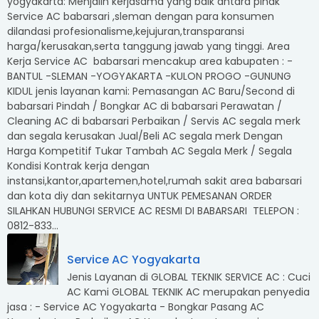
yogyakarta: Menjalin kerjasama yang baik antara pihak
Service AC babarsari ,sleman dengan para konsumen
dilandasi profesionalisme,kejujuran,transparansi
harga/kerusakan,serta tanggung jawab yang tinggi. Area
Kerja Service AC babarsari mencakup area kabupaten : -
BANTUL -SLEMAN -YOGYAKARTA -KULON PROGO -GUNUNG
KIDUL jenis layanan kami: Pemasangan AC Baru/Second di
babarsari Pindah / Bongkar AC di babarsari Perawatan /
Cleaning AC di babarsari Perbaikan / Servis AC segala merk
dan segala kerusakan Jual/Beli AC segala merk Dengan
Harga Kompetitif Tukar Tambah AC Segala Merk / Segala
Kondisi Kontrak kerja dengan
instansi,kantor,apartemen,hotel,rumah sakit area babarsari
dan kota diy dan sekitarnya UNTUK PEMESANAN ORDER
SILAHKAN HUBUNGI SERVICE AC RESMI DI BABARSARI TELEPON :
0812-833...
Service AC Yogyakarta
Jenis Layanan di GLOBAL TEKNIK SERVICE AC : Cuci
AC Kami GLOBAL TEKNIK AC merupakan penyedia
jasa : - Service AC Yogyakarta - Bongkar Pasang AC