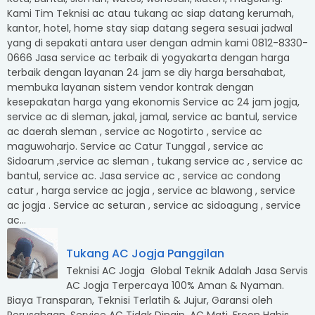
Kami Tim Teknisi ac atau tukang ac siap datang kerumah,
kantor, hotel, home stay siap datang segera sesuai jadwal
yang di sepakati antara user dengan admin kami 0812-8330-
0666 Jasa service ac terbaik di yogyakarta dengan harga
terbaik dengan layanan 24 jam se diy harga bersahabat,
membuka layanan sistem vendor kontrak dengan
kesepakatan harga yang ekonomis Service ac 24 jam jogja,
service ac di sleman, jakal, jamal, service ac bantul, service
ac daerah sleman , service ac Nogotirto , service ac
maguwoharjo. Service ac Catur Tunggal , service ac
Sidoarum ,service ac sleman , tukang service ac , service ac
bantul, service ac. Jasa service ac , service ac condong
catur , harga service ac jogja , service ac blawong , service
ac jogja . Service ac seturan , service ac sidoagung , service
ac...
Tukang AC Jogja Panggilan
Teknisi AC Jogja Global Teknik Adalah Jasa Servis
AC Jogja Terpercaya 100% Aman & Nyaman.
Biaya Transparan, Teknisi Terlatih & Jujur, Garansi oleh