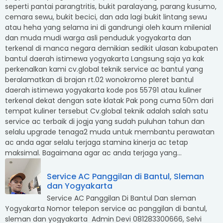
seperti pantai parangtritis, bukit paralayang, parang kusumo,
cemara sewu, bukit becici, dan ada lagi bukit lintang sewu
atau heha yang selama ini di gandrungi oleh kaum milenial
dan muda mudi warga asli penduduk yogyakarta dan
terkenal di manca negara demikian sedikit ulasan kabupaten
bantul daerah istimewa yogyakarta Langsung saja ya kak
perkenalkan kami cv.global teknik service ac bantul yang
beralamatkan di brajan rt.02 wonokromo pleret bantul
daerah istimewa yogyakarta kode pos 55791 atau kuliner
terkenal dekat dengan sate klatak Pak pong cuma 50m dari
tempat kuliner tersebut Cv.global teknik adalah salah satu
service ac terbaik di jogja yang sudah puluhan tahun dan
selalu upgrade tenaga2 muda untuk membantu perawatan
ac anda agar selalu terjaga stamina kinerja ac tetap
maksimal. Bagaimana agar ac anda terjaga yang...
Service AC Panggilan di Bantul, Sleman
dan Yogyakarta
Service AC Panggilan Di Bantul Dan sleman
Yogyakarta Nomor telepon service ac panggilan di bantul,
sleman dan yogyakarta Admin Devi 081283300666, Selvi