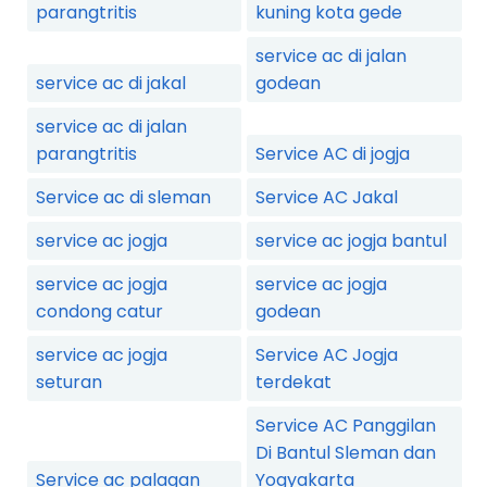
parangtritis
kuning kota gede
service ac di jalan
service ac di jakal
godean
service ac di jalan
parangtritis
Service AC di jogja
Service ac di sleman
Service AC Jakal
service ac jogja
service ac jogja bantul
service ac jogja
service ac jogja
condong catur
godean
service ac jogja
Service AC Jogja
seturan
terdekat
Service AC Panggilan
Di Bantul Sleman dan
Service ac palagan
Yogyakarta