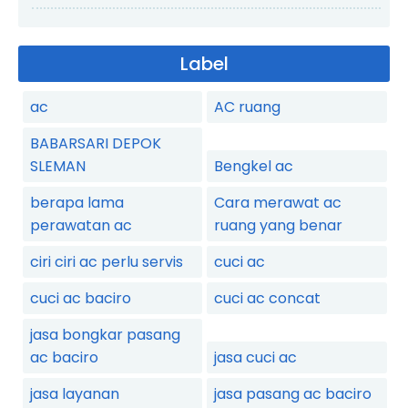
Label
ac
AC ruang
BABARSARI DEPOK
SLEMAN
Bengkel ac
berapa lama
Cara merawat ac
perawatan ac
ruang yang benar
ciri ciri ac perlu servis
cuci ac
cuci ac baciro
cuci ac concat
jasa bongkar pasang
ac baciro
jasa cuci ac
jasa layanan
jasa pasang ac baciro