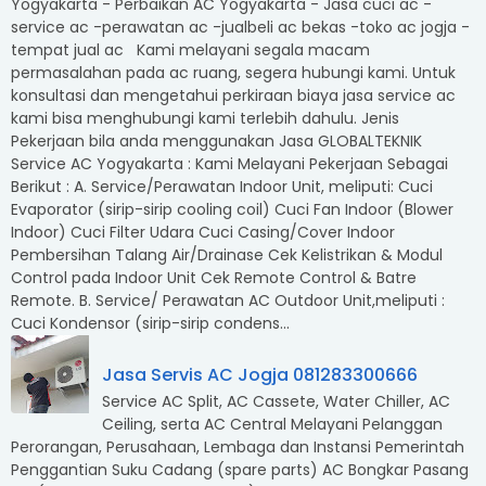
Yogyakarta - Perbaikan AC Yogyakarta - Jasa cuci ac -
service ac -perawatan ac -jualbeli ac bekas -toko ac jogja -
tempat jual ac Kami melayani segala macam
permasalahan pada ac ruang, segera hubungi kami. Untuk
konsultasi dan mengetahui perkiraan biaya jasa service ac
kami bisa menghubungi kami terlebih dahulu. Jenis
Pekerjaan bila anda menggunakan Jasa GLOBALTEKNIK
Service AC Yogyakarta : Kami Melayani Pekerjaan Sebagai
Berikut : A. Service/Perawatan Indoor Unit, meliputi: Cuci
Evaporator (sirip-sirip cooling coil) Cuci Fan Indoor (Blower
Indoor) Cuci Filter Udara Cuci Casing/Cover Indoor
Pembersihan Talang Air/Drainase Cek Kelistrikan & Modul
Control pada Indoor Unit Cek Remote Control & Batre
Remote. B. Service/ Perawatan AC Outdoor Unit,meliputi :
Cuci Kondensor (sirip-sirip condens...
Jasa Servis AC Jogja 081283300666
Service AC Split, AC Cassete, Water Chiller, AC
Ceiling, serta AC Central Melayani Pelanggan
Perorangan, Perusahaan, Lembaga dan Instansi Pemerintah
Penggantian Suku Cadang (spare parts) AC Bongkar Pasang