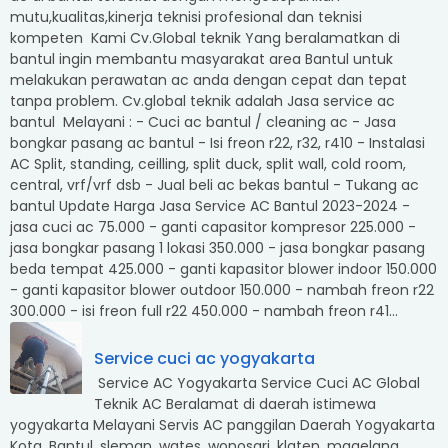
mutu,kualitas,kinerja teknisi profesional dan teknisi
kompeten Kami Cv.Global teknik Yang beralamatkan di
bantul ingin membantu masyarakat area Bantul untuk
melakukan perawatan ac anda dengan cepat dan tepat
tanpa problem. Cv.global teknik adalah Jasa service ac
bantul Melayani : - Cuci ac bantul / cleaning ac - Jasa
bongkar pasang ac bantul - Isi freon r22, r32, r410 - Instalasi
AC Split, standing, ceilling, split duck, split wall, cold room,
central, vrf/vrf dsb - Jual beli ac bekas bantul - Tukang ac
bantul Update Harga Jasa Service AC Bantul 2023-2024 -
jasa cuci ac 75.000 - ganti capasitor kompresor 225.000 -
jasa bongkar pasang 1 lokasi 350.000 - jasa bongkar pasang
beda tempat 425.000 - ganti kapasitor blower indoor 150.000
- ganti kapasitor blower outdoor 150.000 - nambah freon r22
300.000 - isi freon full r22 450.000 - nambah freon r41...
Service cuci ac yogyakarta
Service AC Yogyakarta Service Cuci AC Global
Teknik AC Beralamat di daerah istimewa
yogyakarta Melayani Servis AC panggilan Daerah Yogyakarta
Kota, Bantul, sleman, wates, wonosari, klaten, magelang.