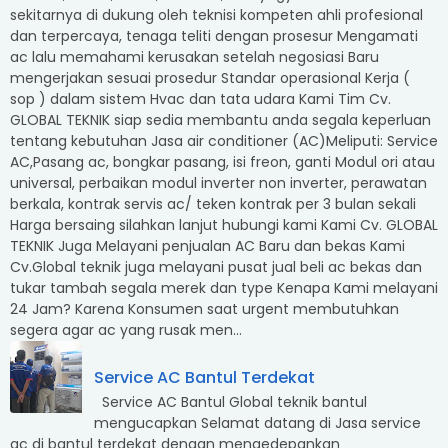
sekitarnya di dukung oleh teknisi kompeten ahli profesional
dan terpercaya, tenaga teliti dengan prosesur Mengamati
ac lalu memahami kerusakan setelah negosiasi Baru
mengerjakan sesuai prosedur Standar operasional Kerja (
sop ) dalam sistem Hvac dan tata udara Kami Tim Cv.
GLOBAL TEKNIK siap sedia membantu anda segala keperluan
tentang kebutuhan Jasa air conditioner (AC)Meliputi: Service
AC,Pasang ac, bongkar pasang, isi freon, ganti Modul ori atau
universal, perbaikan modul inverter non inverter, perawatan
berkala, kontrak servis ac/ teken kontrak per 3 bulan sekali
Harga bersaing silahkan lanjut hubungi kami Kami Cv. GLOBAL
TEKNIK Juga Melayani penjualan AC Baru dan bekas Kami
Cv.Global teknik juga melayani pusat jual beli ac bekas dan
tukar tambah segala merek dan type Kenapa Kami melayani
24 Jam? Karena Konsumen saat urgent membutuhkan
segera agar ac yang rusak men...
Service AC Bantul Terdekat
Service AC Bantul Global teknik bantul
mengucapkan Selamat datang di Jasa service
ac di bantul terdekat dengan mengedepankan