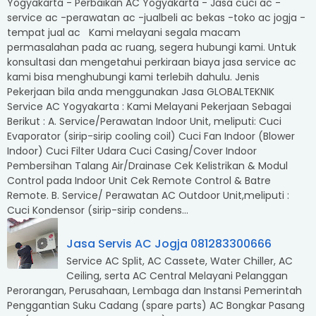
Yogyakarta - Perbaikan AC Yogyakarta - Jasa cuci ac -
service ac -perawatan ac -jualbeli ac bekas -toko ac jogja -
tempat jual ac Kami melayani segala macam
permasalahan pada ac ruang, segera hubungi kami. Untuk
konsultasi dan mengetahui perkiraan biaya jasa service ac
kami bisa menghubungi kami terlebih dahulu. Jenis
Pekerjaan bila anda menggunakan Jasa GLOBALTEKNIK
Service AC Yogyakarta : Kami Melayani Pekerjaan Sebagai
Berikut : A. Service/Perawatan Indoor Unit, meliputi: Cuci
Evaporator (sirip-sirip cooling coil) Cuci Fan Indoor (Blower
Indoor) Cuci Filter Udara Cuci Casing/Cover Indoor
Pembersihan Talang Air/Drainase Cek Kelistrikan & Modul
Control pada Indoor Unit Cek Remote Control & Batre
Remote. B. Service/ Perawatan AC Outdoor Unit,meliputi :
Cuci Kondensor (sirip-sirip condens...
Jasa Servis AC Jogja 081283300666
Service AC Split, AC Cassete, Water Chiller, AC
Ceiling, serta AC Central Melayani Pelanggan
Perorangan, Perusahaan, Lembaga dan Instansi Pemerintah
Penggantian Suku Cadang (spare parts) AC Bongkar Pasang