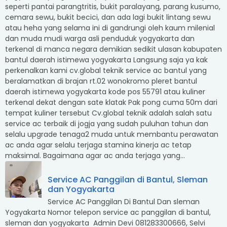
seperti pantai parangtritis, bukit paralayang, parang kusumo,
cemara sewu, bukit becici, dan ada lagi bukit lintang sewu
atau heha yang selama ini di gandrungi oleh kaum milenial
dan muda mudi warga asli penduduk yogyakarta dan
terkenal di manca negara demikian sedikit ulasan kabupaten
bantul daerah istimewa yogyakarta Langsung saja ya kak
perkenalkan kami cv.global teknik service ac bantul yang
beralamatkan di brajan rt.02 wonokromo pleret bantul
daerah istimewa yogyakarta kode pos 55791 atau kuliner
terkenal dekat dengan sate klatak Pak pong cuma 50m dari
tempat kuliner tersebut Cv.global teknik adalah salah satu
service ac terbaik di jogja yang sudah puluhan tahun dan
selalu upgrade tenaga2 muda untuk membantu perawatan
ac anda agar selalu terjaga stamina kinerja ac tetap
maksimal. Bagaimana agar ac anda terjaga yang...
Service AC Panggilan di Bantul, Sleman
dan Yogyakarta
Service AC Panggilan Di Bantul Dan sleman
Yogyakarta Nomor telepon service ac panggilan di bantul,
sleman dan yogyakarta Admin Devi 081283300666, Selvi