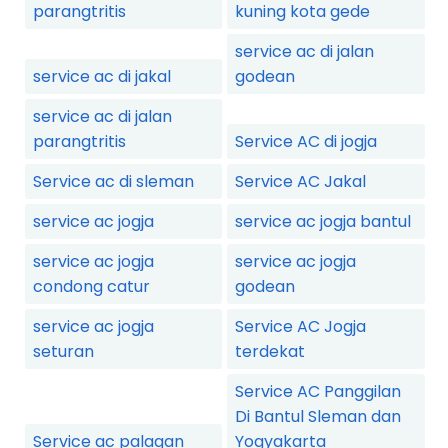
parangtritis
kuning kota gede
service ac di jalan
service ac di jakal
godean
service ac di jalan
parangtritis
Service AC di jogja
Service ac di sleman
Service AC Jakal
service ac jogja
service ac jogja bantul
service ac jogja
service ac jogja
condong catur
godean
service ac jogja
Service AC Jogja
seturan
terdekat
Service AC Panggilan
Di Bantul Sleman dan
Service ac palagan
Yogyakarta