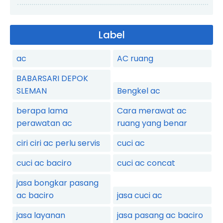
Label
ac
AC ruang
BABARSARI DEPOK
SLEMAN
Bengkel ac
berapa lama
Cara merawat ac
perawatan ac
ruang yang benar
ciri ciri ac perlu servis
cuci ac
cuci ac baciro
cuci ac concat
jasa bongkar pasang
ac baciro
jasa cuci ac
jasa layanan
jasa pasang ac baciro