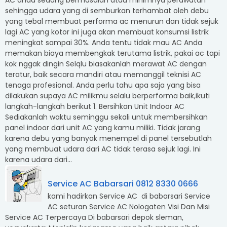
AC anda sedang bermasalah atau minimnya perawatan
sehingga udara yang di semburkan terhambat oleh debu
yang tebal membuat performa ac menurun dan tidak sejuk
lagi AC yang kotor ini juga akan membuat konsumsi listrik
meningkat sampai 30%. Anda tentu tidak mau AC Anda
memakan biaya membengkak terutama listrik, pakai ac tapi
kok nggak dingin Selqlu biasakanlah merawat AC dengan
teratur, baik secara mandiri atau memanggil teknisi AC
tenaga profesional. Anda perlu tahu apa saja yang bisa
dilakukan supaya AC milikmu selalu berperforma baik,ikuti
langkah-langkah berikut 1. Bersihkan Unit Indoor AC
Sediakanlah waktu seminggu sekali untuk membersihkan
panel indoor dari unit AC yang kamu miliki. Tidak jarang
karena debu yang banyak menempel di panel tersebutlah
yang membuat udara dari AC tidak terasa sejuk lagi. Ini
karena udara dari...
Service AC Babarsari 0812 8330 0666
kami hadirkan Service AC di babarsari Service
AC seturan Service AC Nologaten Visi Dan Misi
Service AC Terpercaya Di babarsari depok sleman,