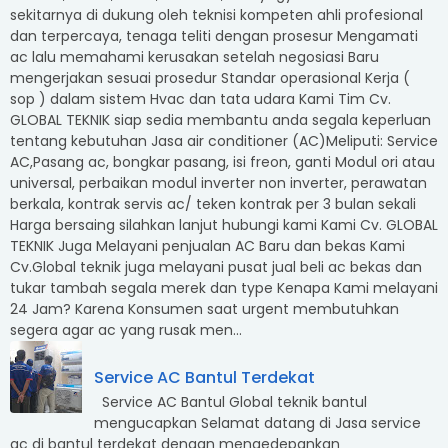
sekitarnya di dukung oleh teknisi kompeten ahli profesional
dan terpercaya, tenaga teliti dengan prosesur Mengamati
ac lalu memahami kerusakan setelah negosiasi Baru
mengerjakan sesuai prosedur Standar operasional Kerja (
sop ) dalam sistem Hvac dan tata udara Kami Tim Cv.
GLOBAL TEKNIK siap sedia membantu anda segala keperluan
tentang kebutuhan Jasa air conditioner (AC)Meliputi: Service
AC,Pasang ac, bongkar pasang, isi freon, ganti Modul ori atau
universal, perbaikan modul inverter non inverter, perawatan
berkala, kontrak servis ac/ teken kontrak per 3 bulan sekali
Harga bersaing silahkan lanjut hubungi kami Kami Cv. GLOBAL
TEKNIK Juga Melayani penjualan AC Baru dan bekas Kami
Cv.Global teknik juga melayani pusat jual beli ac bekas dan
tukar tambah segala merek dan type Kenapa Kami melayani
24 Jam? Karena Konsumen saat urgent membutuhkan
segera agar ac yang rusak men...
Service AC Bantul Terdekat
Service AC Bantul Global teknik bantul
mengucapkan Selamat datang di Jasa service
ac di bantul terdekat dengan mengedepankan