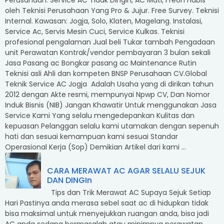
Perusahaan. Service AC Tidak Dingin, AC Mati, Freon Habis
oleh Teknisi Perusahaan Yang Pro & Jujur. Free Survey. Teknisi
Internal. Kawasan: Jogja, Solo, Klaten, Magelang. Instalasi,
Service Ac, Servis Mesin Cuci, Service Kulkas. Teknisi
profesional pengalaman Jual beli Tukar tambah Pengadaan
unit Perawatan Kontrak/vendor pembayaran 3 bulan sekali
Jasa Pasang ac Bongkar pasang ac Maintenance Rutin
Teknisi asli Ahli dan kompeten BNSP Perusahaan CV.Global
Teknik Service AC Jogja Adalah Usaha yang di dirikan tahun
2012 dengan Akte resmi, mempunyai Npwp CV, Dan Nomor
Induk Bisnis (NIB) Jangan Khawatir Untuk menggunakan Jasa
Service Kami Yang selalu mengedepankan Kulitas dan
kepuasan Pelanggan selalu kami utamakan dengan sepenuh
hati dan sesuai kemampuan kami sesuai Standar
Operasional Kerja (Sop) Demikian Artikel dari kami ...
CARA MERAWAT AC AGAR SELALU SEJUK
DAN DINGIn
Tips dan Trik Merawat AC Supaya Sejuk Setiap
Hari Pastinya anda merasa sebel saat ac di hidupkan tidak
bisa maksimal untuk menyejukkan ruangan anda, bisa jadi