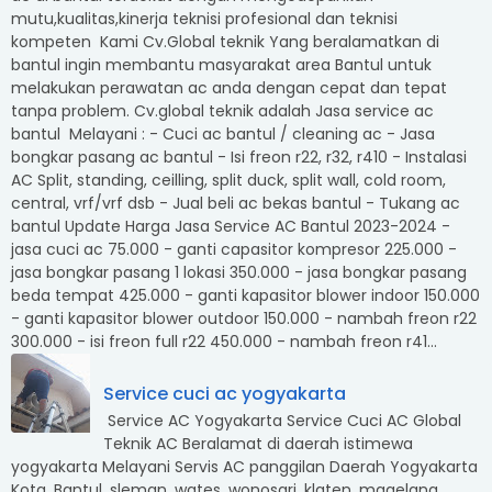
mutu,kualitas,kinerja teknisi profesional dan teknisi
kompeten Kami Cv.Global teknik Yang beralamatkan di
bantul ingin membantu masyarakat area Bantul untuk
melakukan perawatan ac anda dengan cepat dan tepat
tanpa problem. Cv.global teknik adalah Jasa service ac
bantul Melayani : - Cuci ac bantul / cleaning ac - Jasa
bongkar pasang ac bantul - Isi freon r22, r32, r410 - Instalasi
AC Split, standing, ceilling, split duck, split wall, cold room,
central, vrf/vrf dsb - Jual beli ac bekas bantul - Tukang ac
bantul Update Harga Jasa Service AC Bantul 2023-2024 -
jasa cuci ac 75.000 - ganti capasitor kompresor 225.000 -
jasa bongkar pasang 1 lokasi 350.000 - jasa bongkar pasang
beda tempat 425.000 - ganti kapasitor blower indoor 150.000
- ganti kapasitor blower outdoor 150.000 - nambah freon r22
300.000 - isi freon full r22 450.000 - nambah freon r41...
Service cuci ac yogyakarta
Service AC Yogyakarta Service Cuci AC Global
Teknik AC Beralamat di daerah istimewa
yogyakarta Melayani Servis AC panggilan Daerah Yogyakarta
Kota, Bantul, sleman, wates, wonosari, klaten, magelang.