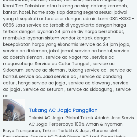
Kami Tim Teknisi ac atau tukang ac siap datang kerumah,
kantor, hotel, home stay siap datang segera sesuai jadwal
yang di sepakati antara user dengan admin kami 0812-8330-
0666 Jasa service ac terbaik di yogyakarta dengan harga
terbaik dengan layanan 24 jam se diy harga bersahabat,
membuka layanan sistem vendor kontrak dengan
kesepakatan harga yang ekonomis Service ac 24 jam jogja,
service ac di sleman, jakal, jamal, service ac bantul, service
ac daerah sleman , service ac Nogotirto , service ac
maguwoharjo. Service ac Catur Tunggal , service ac
Sidoarum ,service ac sleman , tukang service ac , service ac
bantul, service ac. Jasa service ac , service ac condong
catur , harga service ac jogja , service ac blawong , service
ac jogja . Service ac seturan , service ac sidoagung , service
ac...
Tukang AC Jogja Panggilan
Teknisi AC Jogja Global Teknik Adalah Jasa Servis
AC Jogja Terpercaya 100% Aman & Nyaman.
Biaya Transparan, Teknisi Terlatih & Jujur, Garansi oleh