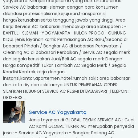
yogyakarta: Menjalin kerjasama yang baik antara pihak
Service AC babarsari ,sleman dengan para konsumen
dilandasi profesionalisme,kejujuran,transparansi
harga/kerusakan,serta tanggung jawab yang tinggi. Area
Kerja Service AC babarsari mencakup area kabupaten : -
BANTUL -SLEMAN -YOGYAKARTA -KULON PROGO -GUNUNG
KIDUL jenis layanan kami: Pemasangan AC Baru/Second di
babarsari Pindah / Bongkar AC di babarsari Perawatan /
Cleaning AC di babarsari Perbaikan / Servis AC segala merk
dan segala kerusakan Jual/Beli AC segala merk Dengan
Harga Kompetitif Tukar Tambah AC Segala Merk / Segala
Kondisi Kontrak kerja dengan
instansi,kantor,apartemen,hotel,rumah sakit area babarsari
dan kota diy dan sekitarnya UNTUK PEMESANAN ORDER
SILAHKAN HUBUNGI SERVICE AC RESMI DI BABARSARI TELEPON :
0812-833...
Service AC Yogyakarta
Jenis Layanan di GLOBAL TEKNIK SERVICE AC : Cuci
AC Kami GLOBAL TEKNIK AC merupakan penyedia
jasa : - Service AC Yogyakarta - Bongkar Pasang AC