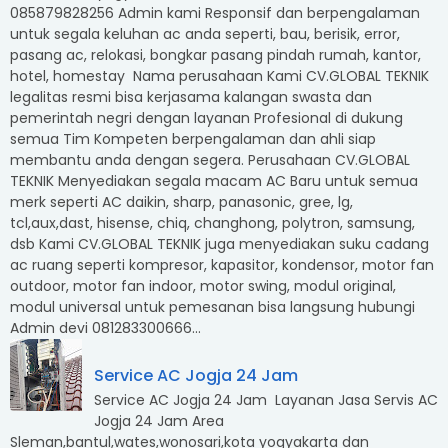
085879828256 Admin kami Responsif dan berpengalaman
untuk segala keluhan ac anda seperti, bau, berisik, error,
pasang ac, relokasi, bongkar pasang pindah rumah, kantor,
hotel, homestay Nama perusahaan Kami CV.GLOBAL TEKNIK
legalitas resmi bisa kerjasama kalangan swasta dan
pemerintah negri dengan layanan Profesional di dukung
semua Tim Kompeten berpengalaman dan ahli siap
membantu anda dengan segera. Perusahaan CV.GLOBAL
TEKNIK Menyediakan segala macam AC Baru untuk semua
merk seperti AC daikin, sharp, panasonic, gree, lg,
tcl,aux,dast, hisense, chiq, changhong, polytron, samsung,
dsb Kami CV.GLOBAL TEKNIK juga menyediakan suku cadang
ac ruang seperti kompresor, kapasitor, kondensor, motor fan
outdoor, motor fan indoor, motor swing, modul original,
modul universal untuk pemesanan bisa langsung hubungi
Admin devi 081283300666...
Service AC Jogja 24 Jam
Service AC Jogja 24 Jam Layanan Jasa Servis AC
Jogja 24 Jam Area
Sleman,bantul,wates,wonosari,kota yogyakarta dan