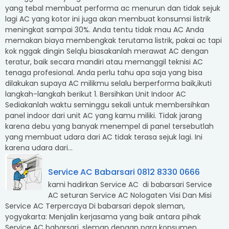
yang tebal membuat performa ac menurun dan tidak sejuk
lagi AC yang kotor ini juga akan membuat konsumsi listrik
meningkat sampai 30%. Anda tentu tidak mau AC Anda
memakan biaya membengkak terutama listrik, pakai ac tapi
kok nggak dingin Selqlu biasakanlah merawat AC dengan
teratur, baik secara mandiri atau memanggil teknisi AC
tenaga profesional. Anda perlu tahu apa saja yang bisa
dilakukan supaya AC milikmu selalu berperforma baik,ikuti
langkah-langkah berikut 1. Bersihkan Unit Indoor AC
Sediakanlah waktu seminggu sekali untuk membersihkan
panel indoor dari unit AC yang kamu miliki. Tidak jarang
karena debu yang banyak menempel di panel tersebutlah
yang membuat udara dari AC tidak terasa sejuk lagi. Ini
karena udara dari...
Service AC Babarsari 0812 8330 0666
kami hadirkan Service AC di babarsari Service
AC seturan Service AC Nologaten Visi Dan Misi
Service AC Terpercaya Di babarsari depok sleman,
yogyakarta: Menjalin kerjasama yang baik antara pihak
Service AC babarsari ,sleman dengan para konsumen