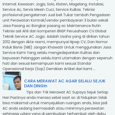
Internal. Kawasan: Jogja, Solo, Klaten, Magelang. Instalasi,
Service Ac, Servis Mesin Cuci, Service Kulkas. Teknisi
profesional pengalaman Jual beli Tukar tambah Pengadaan
unit Perawatan Kontrak/vendor pembayaran 3 bulan sekali
Jasa Pasang ac Bongkar pasang ac Maintenance Rutin
Teknisi asli Ahli dan kompeten BNSP Perusahaan CV.Global
Teknik Service AC Jogja Adalah Usaha yang di dirikan tahun
2012 dengan Akte resmi, mempunyai Npwp CV, Dan Nomor
Induk Bisnis (NIB) Jangan Khawatir Untuk menggunakan Jasa
Service Kami Yang selalu mengedepankan Kulitas dan
kepuasan Pelanggan selalu kami utamakan dengan sepenuh
hati dan sesuai kemampuan kami sesuai Standar
Operasional Kerja (Sop) Demikian Artikel dari kami ...
CARA MERAWAT AC AGAR SELALU SEJUK
DAN DINGIn
Tips dan Trik Merawat AC Supaya Sejuk Setiap
Hari Pastinya anda merasa sebel saat ac di hidupkan tidak
bisa maksimal untuk menyejukkan ruangan anda, bisa jadi
AC anda sedang bermasalah atau minimnya perawatan
sehingga udara yang di semburkan terhambat oleh debu