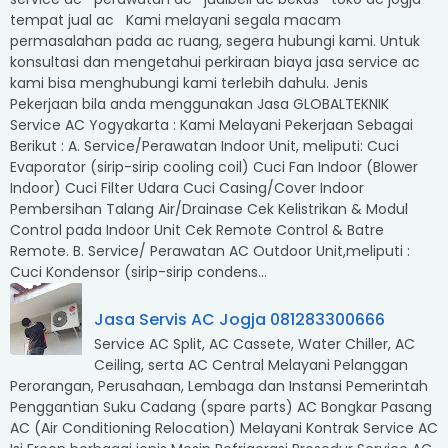
tempat jual ac Kami melayani segala macam
permasalahan pada ac ruang, segera hubungi kami. Untuk
konsultasi dan mengetahui perkiraan biaya jasa service ac
kami bisa menghubungi kami terlebih dahulu. Jenis
Pekerjaan bila anda menggunakan Jasa GLOBALTEKNIK
Service AC Yogyakarta : Kami Melayani Pekerjaan Sebagai
Berikut : A. Service/Perawatan Indoor Unit, meliputi: Cuci
Evaporator (sirip-sirip cooling coil) Cuci Fan Indoor (Blower
Indoor) Cuci Filter Udara Cuci Casing/Cover Indoor
Pembersihan Talang Air/Drainase Cek Kelistrikan & Modul
Control pada Indoor Unit Cek Remote Control & Batre
Remote. B. Service/ Perawatan AC Outdoor Unit,meliputi :
Cuci Kondensor (sirip-sirip condens...
Jasa Servis AC Jogja 081283300666
Service AC Split, AC Cassete, Water Chiller, AC
Ceiling, serta AC Central Melayani Pelanggan
Perorangan, Perusahaan, Lembaga dan Instansi Pemerintah
Penggantian Suku Cadang (spare parts) AC Bongkar Pasang
AC (Air Conditioning Relocation) Melayani Kontrak Service AC