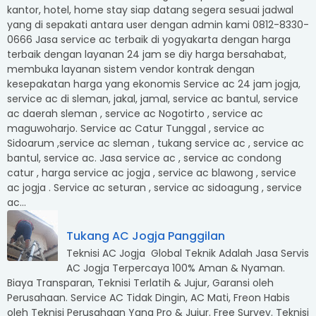
kantor, hotel, home stay siap datang segera sesuai jadwal
yang di sepakati antara user dengan admin kami 0812-8330-
0666 Jasa service ac terbaik di yogyakarta dengan harga
terbaik dengan layanan 24 jam se diy harga bersahabat,
membuka layanan sistem vendor kontrak dengan
kesepakatan harga yang ekonomis Service ac 24 jam jogja,
service ac di sleman, jakal, jamal, service ac bantul, service
ac daerah sleman , service ac Nogotirto , service ac
maguwoharjo. Service ac Catur Tunggal , service ac
Sidoarum ,service ac sleman , tukang service ac , service ac
bantul, service ac. Jasa service ac , service ac condong
catur , harga service ac jogja , service ac blawong , service
ac jogja . Service ac seturan , service ac sidoagung , service
ac...
Tukang AC Jogja Panggilan
Teknisi AC Jogja Global Teknik Adalah Jasa Servis
AC Jogja Terpercaya 100% Aman & Nyaman.
Biaya Transparan, Teknisi Terlatih & Jujur, Garansi oleh
Perusahaan. Service AC Tidak Dingin, AC Mati, Freon Habis
oleh Teknisi Perusahaan Yang Pro & Jujur. Free Survey. Teknisi