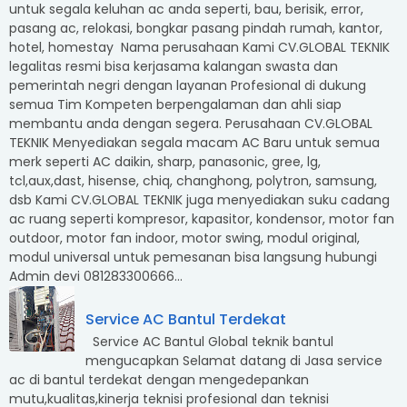
untuk segala keluhan ac anda seperti, bau, berisik, error,
pasang ac, relokasi, bongkar pasang pindah rumah, kantor,
hotel, homestay Nama perusahaan Kami CV.GLOBAL TEKNIK
legalitas resmi bisa kerjasama kalangan swasta dan
pemerintah negri dengan layanan Profesional di dukung
semua Tim Kompeten berpengalaman dan ahli siap
membantu anda dengan segera. Perusahaan CV.GLOBAL
TEKNIK Menyediakan segala macam AC Baru untuk semua
merk seperti AC daikin, sharp, panasonic, gree, lg,
tcl,aux,dast, hisense, chiq, changhong, polytron, samsung,
dsb Kami CV.GLOBAL TEKNIK juga menyediakan suku cadang
ac ruang seperti kompresor, kapasitor, kondensor, motor fan
outdoor, motor fan indoor, motor swing, modul original,
modul universal untuk pemesanan bisa langsung hubungi
Admin devi 081283300666...
Service AC Bantul Terdekat
Service AC Bantul Global teknik bantul
mengucapkan Selamat datang di Jasa service
ac di bantul terdekat dengan mengedepankan
mutu,kualitas,kinerja teknisi profesional dan teknisi