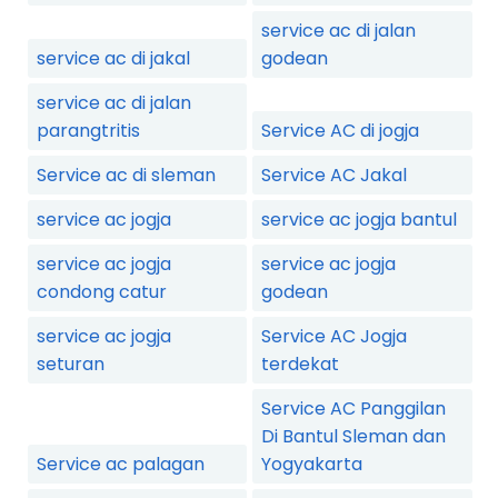
service ac di jalan
service ac di jakal
godean
service ac di jalan
parangtritis
Service AC di jogja
Service ac di sleman
Service AC Jakal
service ac jogja
service ac jogja bantul
service ac jogja
service ac jogja
condong catur
godean
service ac jogja
Service AC Jogja
seturan
terdekat
Service AC Panggilan
Di Bantul Sleman dan
Service ac palagan
Yogyakarta