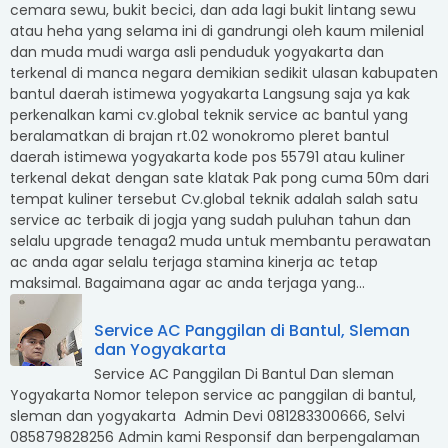
cemara sewu, bukit becici, dan ada lagi bukit lintang sewu
atau heha yang selama ini di gandrungi oleh kaum milenial
dan muda mudi warga asli penduduk yogyakarta dan
terkenal di manca negara demikian sedikit ulasan kabupaten
bantul daerah istimewa yogyakarta Langsung saja ya kak
perkenalkan kami cv.global teknik service ac bantul yang
beralamatkan di brajan rt.02 wonokromo pleret bantul
daerah istimewa yogyakarta kode pos 55791 atau kuliner
terkenal dekat dengan sate klatak Pak pong cuma 50m dari
tempat kuliner tersebut Cv.global teknik adalah salah satu
service ac terbaik di jogja yang sudah puluhan tahun dan
selalu upgrade tenaga2 muda untuk membantu perawatan
ac anda agar selalu terjaga stamina kinerja ac tetap
maksimal. Bagaimana agar ac anda terjaga yang...
Service AC Panggilan di Bantul, Sleman
dan Yogyakarta
Service AC Panggilan Di Bantul Dan sleman
Yogyakarta Nomor telepon service ac panggilan di bantul,
sleman dan yogyakarta Admin Devi 081283300666, Selvi
085879828256 Admin kami Responsif dan berpengalaman