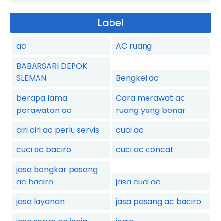
Label
ac
AC ruang
BABARSARI DEPOK
SLEMAN
Bengkel ac
berapa lama
Cara merawat ac
perawatan ac
ruang yang benar
ciri ciri ac perlu servis
cuci ac
cuci ac baciro
cuci ac concat
jasa bongkar pasang
ac baciro
jasa cuci ac
jasa layanan
jasa pasang ac baciro