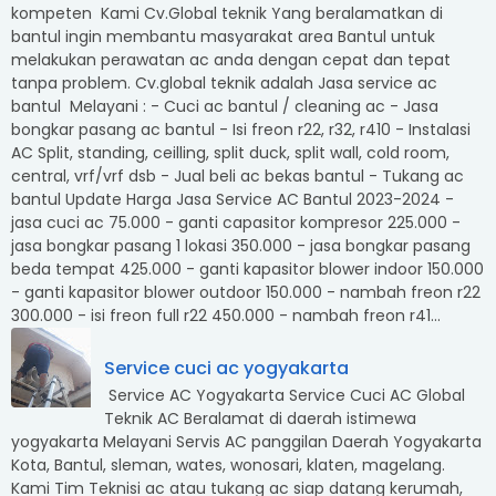
kompeten Kami Cv.Global teknik Yang beralamatkan di
bantul ingin membantu masyarakat area Bantul untuk
melakukan perawatan ac anda dengan cepat dan tepat
tanpa problem. Cv.global teknik adalah Jasa service ac
bantul Melayani : - Cuci ac bantul / cleaning ac - Jasa
bongkar pasang ac bantul - Isi freon r22, r32, r410 - Instalasi
AC Split, standing, ceilling, split duck, split wall, cold room,
central, vrf/vrf dsb - Jual beli ac bekas bantul - Tukang ac
bantul Update Harga Jasa Service AC Bantul 2023-2024 -
jasa cuci ac 75.000 - ganti capasitor kompresor 225.000 -
jasa bongkar pasang 1 lokasi 350.000 - jasa bongkar pasang
beda tempat 425.000 - ganti kapasitor blower indoor 150.000
- ganti kapasitor blower outdoor 150.000 - nambah freon r22
300.000 - isi freon full r22 450.000 - nambah freon r41...
Service cuci ac yogyakarta
Service AC Yogyakarta Service Cuci AC Global
Teknik AC Beralamat di daerah istimewa
yogyakarta Melayani Servis AC panggilan Daerah Yogyakarta
Kota, Bantul, sleman, wates, wonosari, klaten, magelang.
Kami Tim Teknisi ac atau tukang ac siap datang kerumah,