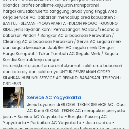
dilandasi profesionalisme,kejujuran,transparansi
harga/kerusakan,serta tanggung jawab yang tinggi. Area
Kerja Service AC babarsari mencakup area kabupaten : -
BANTUL -SLEMAN -YOGYAKARTA -KULON PROGO -GUNUNG
KIDUL jenis layanan kami: Pemasangan AC Baru/Second di
babarsari Pindah / Bongkar AC di babarsari Perawatan /
Cleaning AC di babarsari Perbaikan / Servis AC segala merk
dan segala kerusakan Jual/Beli AC segala merk Dengan
Harga Kompetitif Tukar Tambah AC Segala Merk / Segala
Kondisi Kontrak kerja dengan
instansi,kantor,apartemen,hotel,rumah sakit area babarsari
dan kota diy dan sekitarnya UNTUK PEMESANAN ORDER
SILAHKAN HUBUNGI SERVICE AC RESMI DI BABARSARI TELEPON :
0812-833...
Service AC Yogyakarta
Jenis Layanan di GLOBAL TEKNIK SERVICE AC : Cuci
AC Kami GLOBAL TEKNIK AC merupakan penyedia
jasa : - Service AC Yogyakarta - Bongkar Pasang AC
Yogyakarta - Perbaikan AC Yogyakarta - Jasa cuci ac -
service ac -perawatan ac -jualbeli ac bekas -toko ac jogja -