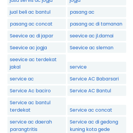
jasa servis ac jogja
jogja
jual beli ac bantul
pasang ac
pasang ac concat
pasang ac di tamanan
Seevice ac di japar
seevice ac jl.damai
Seevice ac jogja
Seevice ac sleman
seevice ac terdekat
jakal
service
service ac
Service AC Babarsari
Service Ac baciro
Service AC Bantul
Service ac bantul
terdekat
Service ac concat
service ac daerah
Service ac di gedong
parangtritis
kuning kota gede